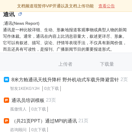
文档频道现暂停VIP开通以及文档上传功能
查看公告
通讯
;通讯(News Report)
通讯是一种比较详细、生动、形象地报道客观事物或典型人物的新闻
写作体裁。通常，通讯在内容上比消息容量大，叙述更详尽、形象。
它可以有叙述、描写、议论、抒情等表现手法，不仅具有新闻价值，
而且还具有可读性，是报刊、广播新闻节目的重要报道形式。
上传者
下载量
2页
8米方舱通讯天线升降杆 野外机动式车载升降避雷针
智友1KEKGYJH
0次下载
23页
通讯员培训模板
孤傲情人
0次下载
21页
（共21页PPT）通过MPI的通讯
咨询顾问
0次下载