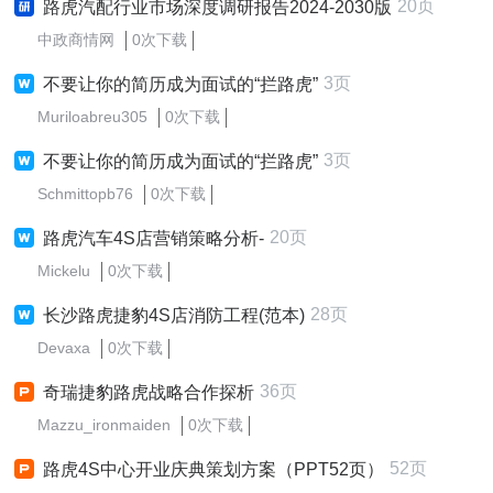
20页
路虎汽配行业市场深度调研报告2024-2030版
中政商情网
0次下载
3页
不要让你的简历成为面试的“拦路虎”
Muriloabreu305
0次下载
3页
不要让你的简历成为面试的“拦路虎”
Schmittopb76
0次下载
20页
路虎汽车4S店营销策略分析-
Mickelu
0次下载
28页
长沙路虎捷豹4S店消防工程(范本)
Devaxa
0次下载
36页
奇瑞捷豹路虎战略合作探析
Mazzu_ironmaiden
0次下载
52页
路虎4S中心开业庆典策划方案（PPT52页）