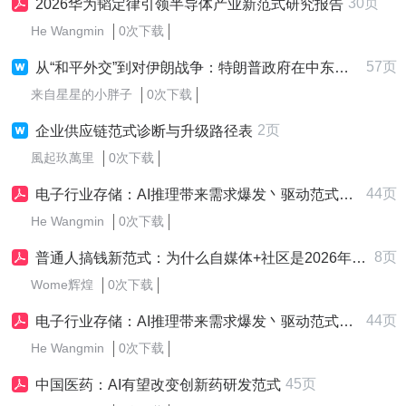
30页
2026华为韬定律引领半导体产业新范式研究报告
He Wangmin
0次下载
57页
从“和平外交”到对伊朗战争：特朗普政府在中东低成本维持霸权范式的终结
来自星星的小胖子
0次下载
2页
企业供应链范式诊断与升级路径表
風起玖萬里
0次下载
44页
电子行业存储：AI推理带来需求爆发丶驱动范式升级，周期能见度大幅拉长-260516-中泰证券-44页
He Wangmin
0次下载
8页
普通人搞钱新范式：为什么自媒体+社区是2026年最稳的轻创业金矿？
Wome辉煌
0次下载
44页
电子行业存储：AI推理带来需求爆发丶驱动范式升级，周期能见度大幅拉长-260516-中泰证券-44页
He Wangmin
0次下载
45页
中国医药：AI有望改变创新药研发范式