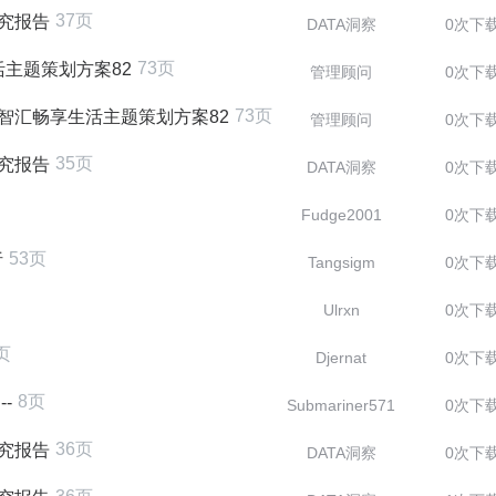
37页
研究报告
DATA洞察
0次下
73页
活主题策划方案82
管理顾问
0次下
73页
家电智汇畅享生活主题策划方案82
管理顾问
0次下
35页
研究报告
DATA洞察
0次下
Fudge2001
0次下
53页
析
Tangsigm
0次下
Ulrxn
0次下
页
Djernat
0次下
8页
-
Submariner571
0次下
36页
研究报告
DATA洞察
0次下