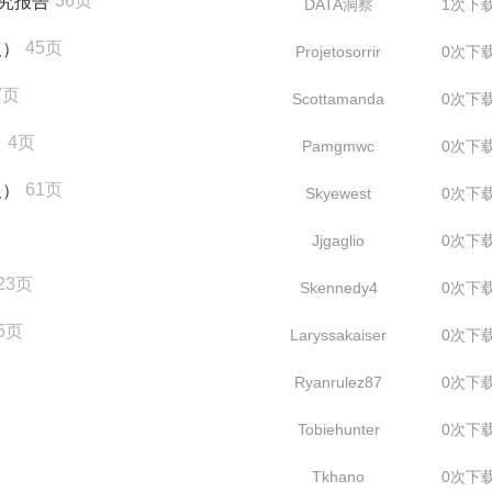
36页
研究报告
DATA洞察
1次下
45页
版）
Projetosorrir
0次下
7页
Scottamanda
0次下
4页
）
Pamgmwc
0次下
61页
版）
Skyewest
0次下
Jjgaglio
0次下
23页
Skennedy4
0次下
5页
Laryssakaiser
0次下
Ryanrulez87
0次下
Tobiehunter
0次下
Tkhano
0次下