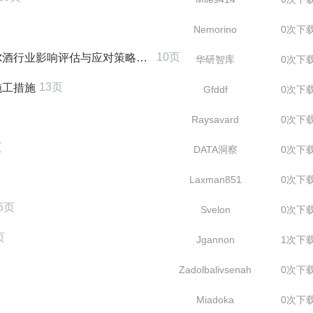
Nemorino
0次下
10页
业影响评估与应对策略研究报告
华研智库
0次下
13页
施工措施
Gfddf
0次下
Raysavard
0次下
页
DATA洞察
0次下
Laxman851
0次下
6页
Svelon
0次下
页
Jgannon
1次下
Zadolbalivsenah
0次下
Miadoka
0次下