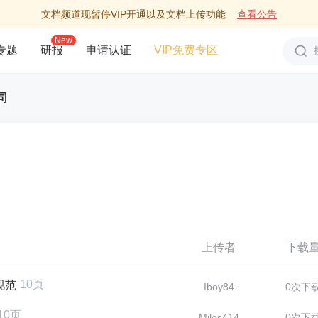
文档频道现暂停VIP开通以及文档上传功能
查看公告
New
专题
研报
申请认证
VIP免费专区
司
上传者
下载
10页
规范
Iboy84
0次下
10页
Miles414
0次下