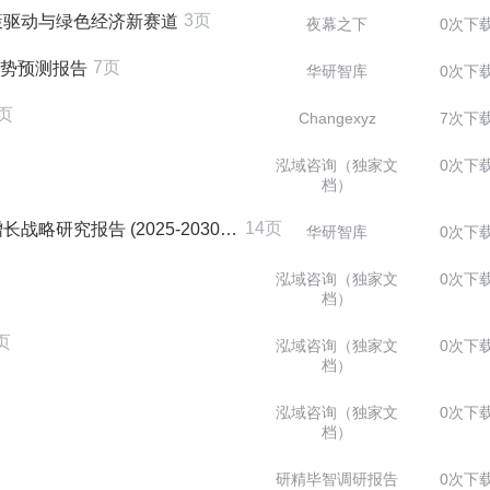
3页
策驱动与绿色经济新赛道
夜幕之下
0次下
7页
趋势预测报告
华研智库
0次下
6页
Changexyz
7次下
泓域咨询（独家文
0次下
档）
14页
究报告 (2025-2030版)
华研智库
0次下
泓域咨询（独家文
0次下
档）
页
泓域咨询（独家文
0次下
档）
泓域咨询（独家文
0次下
档）
研精毕智调研报告
0次下