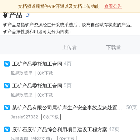
文档频道现暂停VIP开通以及文档上传功能
查看公告
矿产品
矿产品是指矿产资源经过开采或采选后，脱离自然赋存状态的产品。
矿产品按性质和用途可划分为四类：
上传者
下载量
4页
工矿产品委托加工合同
風起玖萬里
0次下载
5页
工矿产品委托加工合同
風起玖萬里
0次下载
50页
某矿产品有限公司尾矿库生产安全事故应急处置方案​
Jessie927032
0次下载
42页
废矿石废矿产品综合利用项目建设工程方案
泓域咨询（独家文档）
0次下载