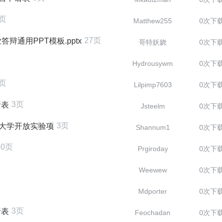
8页
Matthew255
0次下
27页
通用PPT模板.pptx
哥特妖娆
0次下
Hydrousywm
0次下
8页
Lilpimp7603
0次下
3页
析表
Jsteelm
0次下
3页
范大学开放实验项
Shannum1
0次下
10页
Prgiroday
0次下
Weewew
0次下
Mdporter
0次下
3页
析表
Feochadan
0次下