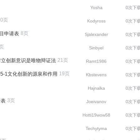
Yosha
0次下
10页
Kodyross
0次下
8页
项目申请表
Sjalexander
0次下
8页
Sinbyel
0次下
21页
树立创新意识是唯物辩证法
Ramt1986
0次下
19页
5-1文化创新的源泉和作用
Kbstevens
0次下
Hajnalka
0次下
3页
析表
Joeivanov
0次下
Hotti19wow58
0次下
Techytyma
0次下