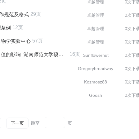
2页
卓越管理
0次下
29页
工作规范及格式
卓越管理
0次下
12页
理条例
卓越管理
0次下
57页
生物学实验中心
卓越管理
0次下
16页
的影响_湖南师范大学硕士毕业
Sunflowernut
0次下
Gregorybroadway
0次下
Kozmosz88
0次下
Goosh
0次下
跳至
页
下一页