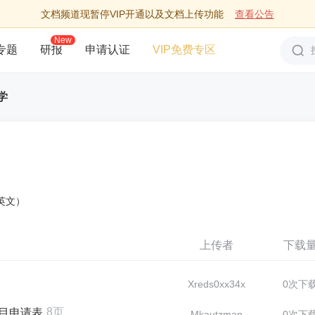
文档频道现暂停VIP开通以及文档上传功能
查看公告
New
专题
研报
申请认证
VIP免费专区
学
中英文）
上传者
下载
Xreds0xx34x
0次下
8页
项目申请表
Mkautzman
0次下