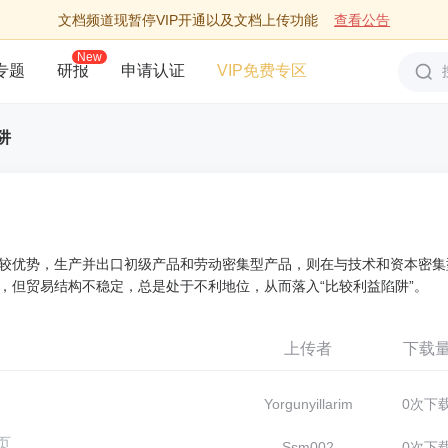
文档频道现暂停VIP开通以及文档上传功能
查看公告
New
专题
研报
申请认证
VIP免费专区
阱
较优势，生产并出口初级产品和劳动密集型产品，则在与技术和资本密集
，但贸易结构不稳定，总是处于不利地位，从而落入“比较利益陷阱”。
上传者
下载
Yorgunyillarim
0次下
页
Ssm002
0次下