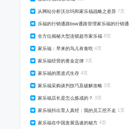
7页
从网站分析沃尔玛和家乐福战略之差异
乐福的行销通路bsw通路管理家乐福的行销
8页
全方位揭秘大型连锁超市家乐福
4页
家乐福：早来的鸟儿有食吃
3页
家乐福经营的黄金定律
4页
家乐福的黑道式生存
3页
家乐福采购谈判技巧及破解攻略
3页
家乐福店长是怎么炼成的？
1页
家乐福抖出育人真经：我的员工挖不走
4页
家乐福在中国发展迅速的秘方