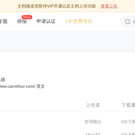
文档频道现暂停VIP开通以及文档上传功能
查看公告
New
专题
研报
申请认证
VIP免费专区
集团
www.carrefour.com/ 英文
上传者
下载
管理顾问
0次下
Mla133
0次下