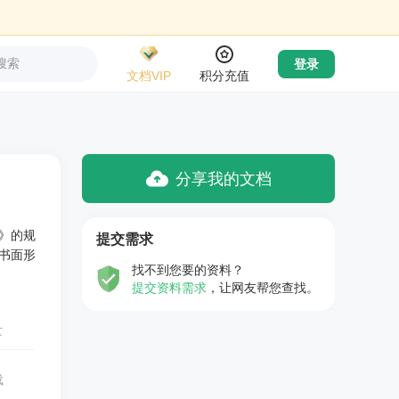
搜索
登录
文档VIP
积分充值
分享我的文档
》的规
提交需求
书面形
找不到您要的资料？
提交资料需求
，让网友帮您查找。
量
载