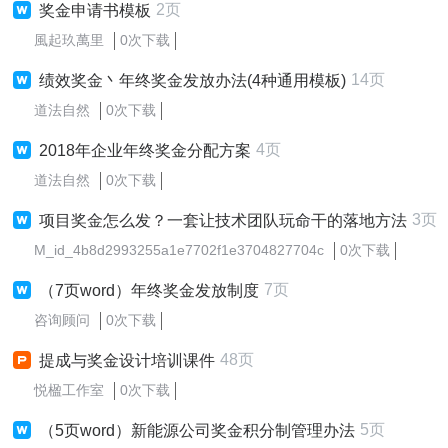
2页
奖金申请书模板
風起玖萬里
0次下载
14页
绩效奖金丶年终奖金发放办法(4种通用模板)
道法自然
0次下载
4页
2018年企业年终奖金分配方案
道法自然
0次下载
3页
项目奖金怎么发？一套让技术团队玩命干的落地方法
M_id_4b8d2993255a1e7702f1e3704827704c
0次下载
7页
（7页word）年终奖金发放制度
咨询顾问
0次下载
48页
提成与奖金设计培训课件
悦楹工作室
0次下载
5页
（5页word）新能源公司奖金积分制管理办法