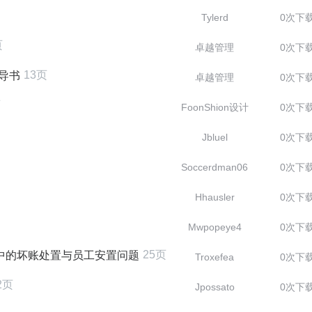
Tylerd
0次下
页
卓越管理
0次下
13页
导书
卓越管理
0次下
页
FoonShion设计
0次下
Jbluel
0次下
Soccerdman06
0次下
Hhausler
0次下
Mwpopeye4
0次下
25页
中的坏账处置与员工安置问题
Troxefea
0次下
2页
Jpossato
0次下