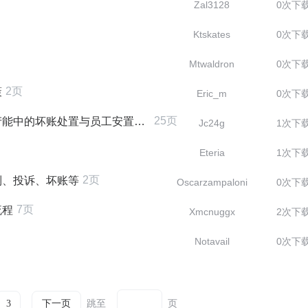
Zal3128
0次下
Ktskates
0次下
Mtwaldron
0次下
2页
策
Eric_m
0次下
25页
工安置问题 Mar 2016 CHN
Jc24g
1次下
Eteria
1次下
2页
制、投诉、坏账等
Oscarzampaloni
0次下
7页
流程
Xmcnuggx
2次下
Notavail
0次下
跳至
页
3
下一页