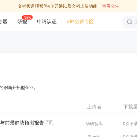
文档频道现暂停VIP开通以及文档上传功能
查看公告
New
专题
研报
申请认证
VIP免费专区
的创新开拓型企业。
上传者
下载
7页
调研与前景趋势预测报告
华研智库
0次下
Timski
0次下