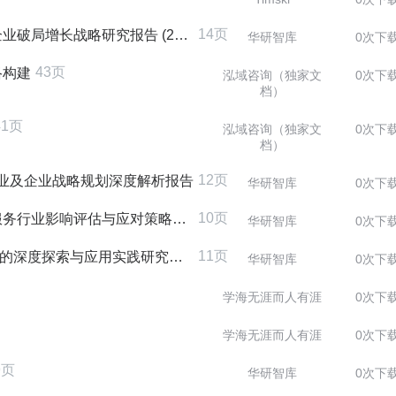
14页
研究报告 (2025-2030版)
华研智库
0次下
43页
络构建
泓域咨询（独家文
0次下
档）
41页
泓域咨询（独家文
0次下
档）
12页
行业及企业战略规划深度解析报告
华研智库
0次下
10页
业影响评估与应对策略研究报告
华研智库
0次下
11页
的深度探索与应用实践研究报告
华研智库
0次下
学海无涯而人有涯
0次下
学海无涯而人有涯
0次下
9页
华研智库
0次下