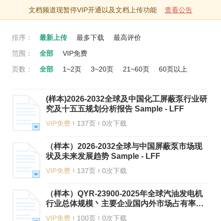
文档
专题
文档频道现暂停VIP开通以及文档上传功能
查看公告
排序：
最新上传
最多下载
最高评价
范围：
全部
VIP免费
页数：
全部
1~2页
3~20页
21~60页
60页以上
(样本)2026-2032全球及中国化工屏蔽泵行业研
究及十五五规划分析报告 Sample - LFF
VIP免费
137页
0次下载
（样本）2026-2032全球与中国屏蔽泵市场现
状及未来发展趋势 Sample - LFF
VIP免费
137页
0次下载
（样本）QYR-23900-2025年全球汽油发电机
行业总体规模丶主要企业国内外市场占有率及
排名 Sample - LFF
VIP免费
100页
0次下载